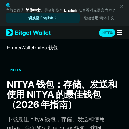
English
日本語
当前页面为
简体中文
。是否切换至
English
以查看对应语言内容？
Tiếng Việt
切换至 English
继续使用 简体中文
Русский
Español (Latinoamérica)
立即下载
Türkçe
Italiano
Home
›
Wallet
›
nitya 钱包
Français
Deutsch
简体中文
NITYA
繁體中文
Português (Portugal)
NITYA 钱包：存储、发送和
Bahasa Indonesia
使用 NITYA 的最佳钱包
ภาษาไทย
हिन्दी
（2026 年指南）
বাংলা
Español
下载最佳 nitya 钱包，存储、发送和使用
Português (Brasil)
Español (Argentina)
nitya。学习如何创建 nitya 钱包、访问