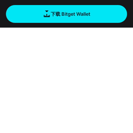
下载 Bitget Wallet
公司
关于 Bitget Wallet
产品
博客
加密卡
Bitget Wallet X
学院
稳定币理财
开发者文档
安全