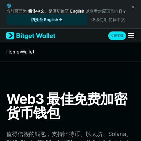
English
日本語
当前页面为
简体中文
。是否切换至
English
以查看对应语言内容？
Tiếng Việt
切换至 English
继续使用 简体中文
Русский
Español (Latinoamérica)
立即下载
Türkçe
Italiano
Home
›
Wallet
Français
Deutsch
简体中文
繁體中文
Português (Portugal)
Web3 最佳免费加密
Bahasa Indonesia
ภาษาไทย
货币钱包
हिन्दी
বাংলা
Español
Português (Brasil)
值得信赖的钱包，支持比特币、以太坊、Solana、
Español (Argentina)