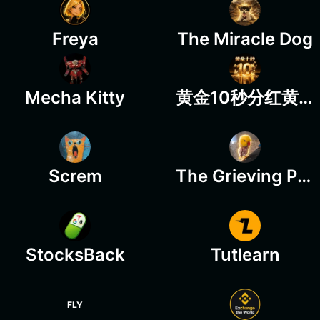
Freya
The Miracle Dog
Mecha Kitty
黄金10秒分红黄金XAUT10秒回购销毁模式
Screm
The Grieving Parrot
StocksBack
Tutlearn
FLY