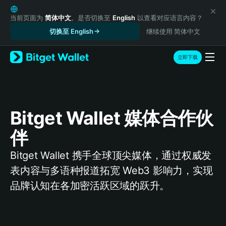
English
日本語
当前页面为
简体中文
。是否切换至
English
以查看对应语言内容？
Tiếng Việt
切换至 English
继续使用 简体中文
Русский
Español (Latinoamérica)
立即下载
Türkçe
Italiano
Français
Deutsch
Bitget Wallet 媒体合作伙
简体中文
繁體中文
伴
Português (Portugal)
Bahasa Indonesia
Bitget Wallet 携手全球顶尖媒体，通过权威发
ภาษาไทย
表内容与多语种报道拓宽 Web3 影响力，实现
हिन्दी
品牌认知在各加密活跃区域的跃升。
বাংলা
Español
Português (Brasil)
Español (Argentina)