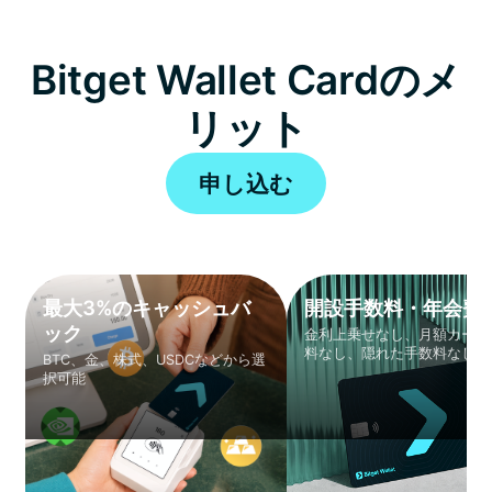
決済キャッシュバック
+0.000152 BTC
09:28
$10
Bitget Wallet Cardのメ
決済キャッシュバック
+0.0235 NVDA
12:17
$5
リット
申し込む
決済キャッシュバック
+0.0036 XAUT
11:02
$15
決済キャッシュバック
+0.011 GOOGL
17:25
$3.7
最大3%のキャッシュバ
開設手数料・年会費
ック
金利上乗せなし、月額カード
料なし、隠れた手数料なし
BTC、金、株式、USDCなどから選
択可能