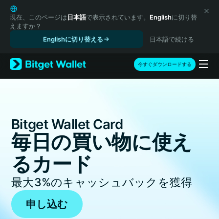
English
日本語
現在、このページは
日本語
で表示されています。
English
に切り替
えますか？
Tiếng Việt
Englishに切り替える
日本語で続ける
Русский
Español (Latinoamérica)
Türkçe
今すぐダウンロードする
Italiano
Français
Deutsch
简体中文
Bitget Wallet Card
繁體中文
Português (Portugal)
毎日の買い物に使え
Bahasa Indonesia
るカード
ภาษาไทย
हिन्दी
最大
3%
のキャッシュバックを獲得
বাংলা
Español
申し込む
Português (Brasil)
Español (Argentina)