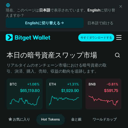
English
日本語
現在、このページは
日本語
で表示されています。
English
に切り替
えますか？
Tiếng Việt
Englishに切り替える
日本語で続ける
Русский
Español (Latinoamérica)
Türkçe
今すぐダウンロードする
Italiano
Français
本日の暗号資産スワップ市場
Deutsch
简体中文
リアルタイムのオンチェーン市場における暗号資産の取
引、決済、購入、売却、収益の動向を追跡します。
繁體中文
Português (Portugal)
BTC
+1.06%
ETH
+1.31%
BNB
-0.81%
Bahasa Indonesia
$65,119.80
$1,929.90
$591.75
ภาษาไทย
हिन्दी
বাংলা
Español
Português (Brasil)
お気に入り
Hot Tokens
金と銀
ワールドカップ
Español (Argentina)