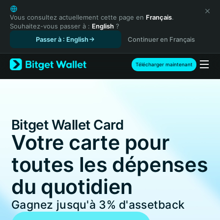
English
日本語
Vous consultez actuellement cette page en
Français
.
Souhaitez-vous passer à :
English
?
Tiếng Việt
Passer à : English
Continuer en Français
Русский
Español (Latinoamérica)
Türkçe
Télécharger maintenant
Italiano
Français
Deutsch
简体中文
Bitget Wallet Card
繁體中文
Português (Portugal)
Votre carte pour
Bahasa Indonesia
toutes les dépenses
ภาษาไทย
हिन्दी
du quotidien
বাংলা
Español
Gagnez jusqu'à
3%
d'assetback
Português (Brasil)
Español (Argentina)