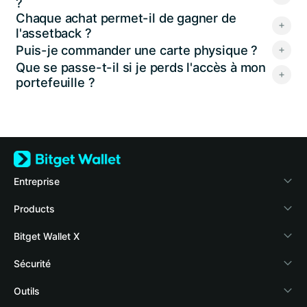
?
Chaque achat permet-il de gagner de
l'assetback ?
Puis-je commander une carte physique ?
Que se passe-t-il si je perds l'accès à mon
portefeuille ?
Entreprise
À propos de Bitget Wallet
Products
Blog
Crypto Card
Bitget Wallet X
Academy
Stablecoin Earn
Développeurs
Sécurité
Actualités crypto
Payfi Crypto
Connecter votre portefeuille
Fonds de protection
Outils