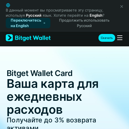
English
日本語
В данный момент вы просматриваете эту страницу,
используя
Русский
язык. Хотите перейти на
English
?
Tiếng Việt
Переключитесь
Продолжить использовать
Русский
на English
Русский
Español (Latinoamérica)
Türkçe
Скачать
Italiano
Français
Deutsch
简体中文
Bitget Wallet Card
繁體中文
Português (Portugal)
Ваша карта для
Bahasa Indonesia
ежедневных
ภาษาไทย
हिन्दी
расходов
বাংলা
Español
Получайте до
3%
возврата
Português (Brasil)
активами
Español (Argentina)