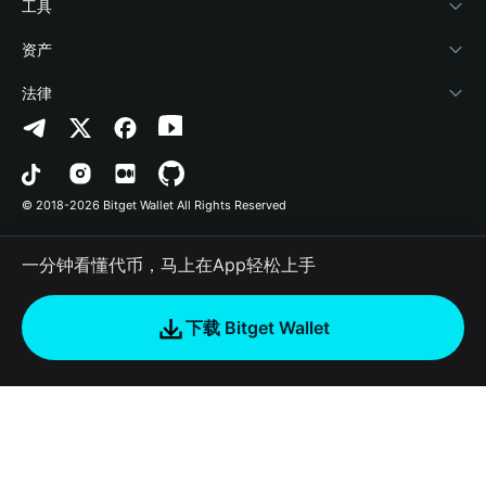
加密资讯
Payfi Crypto
接入钱包
风险保障基金
工具
帮助中心
Crypto Swap API
Bitget Wallet Pay
安全防护技术
快捷买币
资产
联系我们
山寨季指数
合作上架
授权检测
Arbitrum
法律
品牌资源
预测市场
合约检测
Avalanche
隐私协议
工作机会
DApp
批量转账
Bitcoin
用户使用协议
© 2018-2026 Bitget Wallet All Rights Reserved
官方渠道验证
交易
BNB Chain
风险披露
一分钟看懂代币，马上在App轻松上手
RWA
Polygon
如何购买加密货币
下载 Bitget Wallet