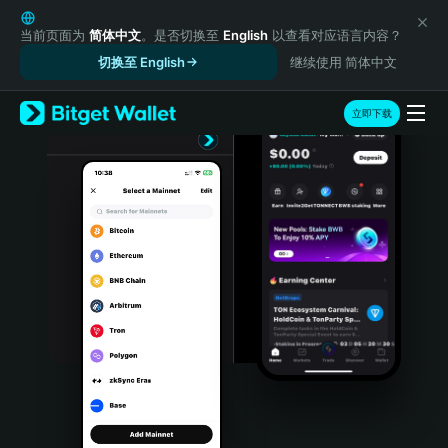
English
日本語
当前页面为
简体中文
。是否切换至
English
以查看对应语言内容？
Tiếng Việt
切换至 English
继续使用 简体中文
Русский
Español (Latinoamérica)
立即下载
Türkçe
Italiano
Français
Deutsch
简体中文
繁體中文
Português (Portugal)
Bahasa Indonesia
ภาษาไทย
हिन्दी
বাংলা
Español
Português (Brasil)
Español (Argentina)