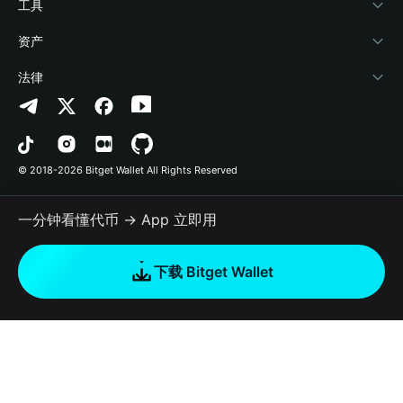
加密资讯
Payfi Crypto
接入钱包
风险保障基金
工具
帮助中心
Crypto Swap API
Bitget Wallet Pay
安全防护技术
快捷买币
资产
联系我们
山寨季指数
合作上架
授权检测
Arbitrum
法律
品牌资源
预测市场
合约检测
Avalanche
隐私协议
工作机会
DApp
批量转账
Bitcoin
用户使用协议
© 2018-2026 Bitget Wallet All Rights Reserved
官方渠道验证
交易
BNB Chain
风险披露
一分钟看懂代币 → App 立即用
RWA
Polygon
如何购买加密货币
下载 Bitget Wallet