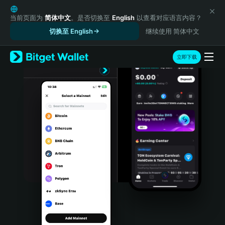
English
日本語
当前页面为
简体中文
。是否切换至
English
以查看对应语言内容？
Tiếng Việt
切换至 English
继续使用 简体中文
Русский
Español (Latinoamérica)
立即下载
Türkçe
Italiano
Français
Deutsch
简体中文
繁體中文
Português (Portugal)
Bahasa Indonesia
ภาษาไทย
हिन्दी
বাংলা
Español
Português (Brasil)
Español (Argentina)