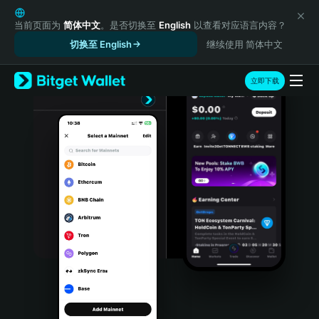
English
日本語
当前页面为
简体中文
。是否切换至
English
以查看对应语言内容？
Tiếng Việt
切换至 English
继续使用 简体中文
Русский
Español (Latinoamérica)
立即下载
Türkçe
Italiano
Français
Deutsch
简体中文
繁體中文
Português (Portugal)
Bahasa Indonesia
ภาษาไทย
हिन्दी
বাংলা
Español
Português (Brasil)
Español (Argentina)