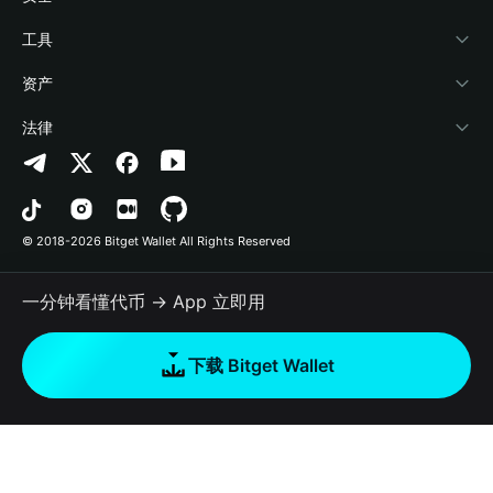
加密资讯
Payfi Crypto
接入钱包
风险保障基金
工具
帮助中心
Crypto Swap API
Bitget Wallet Pay
安全防护技术
快捷买币
资产
联系我们
山寨季指数
合作上架
授权检测
Arbitrum
法律
品牌资源
预测市场
合约检测
Avalanche
隐私协议
工作机会
DApp
批量转账
Bitcoin
用户使用协议
© 2018-2026 Bitget Wallet All Rights Reserved
官方渠道验证
交易
BNB Chain
风险披露
一分钟看懂代币 → App 立即用
RWA
Polygon
如何购买加密货币
下载 Bitget Wallet