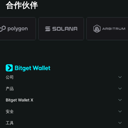
合作伙伴
公司
关于 Bitget Wallet
产品
博客
加密卡
Bitget Wallet X
学院
稳定币理财
开发者文档
安全
加密资讯
Payfi Crypto
接入钱包
风险保障基金
工具