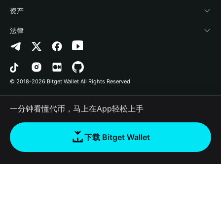
帮助中心
Crypto Swap API
Bitget Wallet Pay
安全防护技术
快捷买币
资产
联系我们
山寨季指数
合作上架
授权检测
Arbitrum
法律
品牌资源
预测市场
合约检测
Avalanche
隐私协议
工作机会
DApp
批量转账
Bitcoin
用户使用协议
© 2018-2026 Bitget Wallet All Rights Reserved
官方渠道验证
交易
BNB Chain
风险披露
一分钟看懂代币，马上在App轻松上手
RWA
Polygon
如何购买加密货币
下载 Bitget Wallet