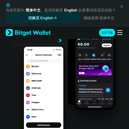
English
日本語
当前页面为
简体中文
。是否切换至
English
以查看对应语言内容？
Tiếng Việt
切换至 English
继续使用 简体中文
Русский
Español (Latinoamérica)
立即下载
Türkçe
Italiano
Français
Deutsch
简体中文
繁體中文
Português (Portugal)
Bahasa Indonesia
ภาษาไทย
हिन्दी
বাংলা
Español
Português (Brasil)
Español (Argentina)