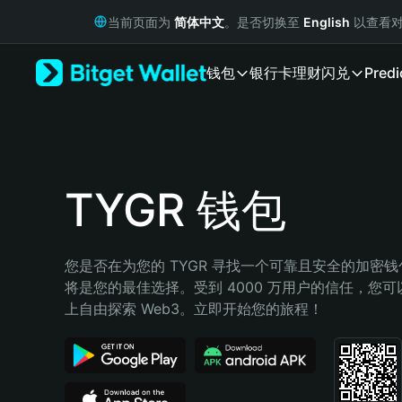
English
当前页面为
简体中文
。是否切换至
English
以查看对
日本語
Tiếng Việt
钱包
银行卡
理财
闪兑
Predi
Русский
Español (Latinoamérica)
Türkçe
Italiano
Français
Deutsch
TYGR 钱包
简体中文
繁體中文
Português (Portugal)
您是否在为您的 TYGR 寻找一个可靠且安全的加密钱包？
Bahasa Indonesia
将是您的最佳选择。受到 4000 万用户的信任，您可以在 
ภาษาไทย
上自由探索 Web3。立即开始您的旅程！
हिन्दी
বাংলা
Español
Português (Brasil)
Español (Argentina)