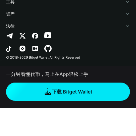
加密资讯
Payfi Crypto
接入钱包
风险保障基金
工具
帮助中心
Crypto Swap API
Bitget Wallet Pay
安全防护技术
快捷买币
资产
联系我们
山寨季指数
合作上架
授权检测
Arbitrum
法律
品牌资源
预测市场
合约检测
Avalanche
隐私协议
工作机会
DApp
批量转账
Bitcoin
用户使用协议
© 2018-2026 Bitget Wallet All Rights Reserved
官方渠道验证
交易
BNB Chain
风险披露
一分钟看懂代币，马上在App轻松上手
RWA
Polygon
如何购买加密货币
下载 Bitget Wallet