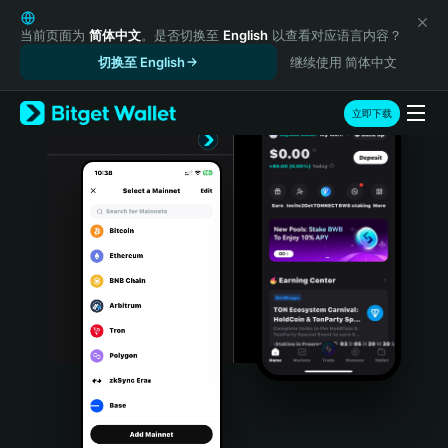
English
日本語
当前页面为
简体中文
。是否切换至
English
以查看对应语言内容？
Tiếng Việt
切换至 English
继续使用 简体中文
Русский
Español (Latinoamérica)
立即下载
Türkçe
Italiano
Français
Deutsch
简体中文
繁體中文
Português (Portugal)
Bahasa Indonesia
ภาษาไทย
हिन्दी
বাংলা
Español
Português (Brasil)
Español (Argentina)