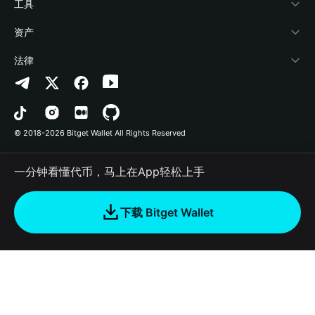
加密资讯
Payfi Crypto
接入钱包
风险保障基金
工具
帮助中心
Crypto Swap API
Bitget Wallet Pay
安全防护技术
快捷买币
资产
联系我们
山寨季指数
合作上架
授权检测
Arbitrum
法律
品牌资源
预测市场
合约检测
Avalanche
隐私协议
工作机会
DApp
批量转账
Bitcoin
用户使用协议
© 2018-2026 Bitget Wallet All Rights Reserved
官方渠道验证
交易
BNB Chain
风险披露
一分钟看懂代币，马上在App轻松上手
RWA
Polygon
如何购买加密货币
下载 Bitget Wallet