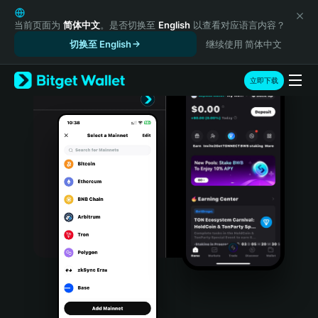
English
日本語
当前页面为
简体中文
。是否切换至
English
以查看对应语言内容？
Tiếng Việt
切换至 English
继续使用 简体中文
Русский
Español (Latinoamérica)
立即下载
Türkçe
Italiano
Français
Deutsch
简体中文
繁體中文
Português (Portugal)
Bahasa Indonesia
ภาษาไทย
हिन्दी
বাংলা
Español
Português (Brasil)
Español (Argentina)