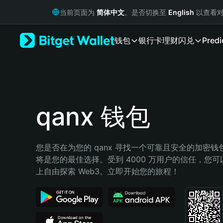
English
当前页面为
简体中文
。是否切换至
English
以查看对
日本語
Tiếng Việt
钱包
银行卡
理财
闪兑
Predi
Русский
Español (Latinoamérica)
Türkçe
Italiano
Français
Deutsch
qanx 钱包
简体中文
繁體中文
Português (Portugal)
您是否在为您的 qanx 寻找一个可靠且安全的加密钱包？
Bahasa Indonesia
将是您的最佳选择。受到 4000 万用户的信任，您可以在 
ภาษาไทย
上自由探索 Web3。立即开始您的旅程！
हिन्दी
বাংলা
Español
Português (Brasil)
Español (Argentina)