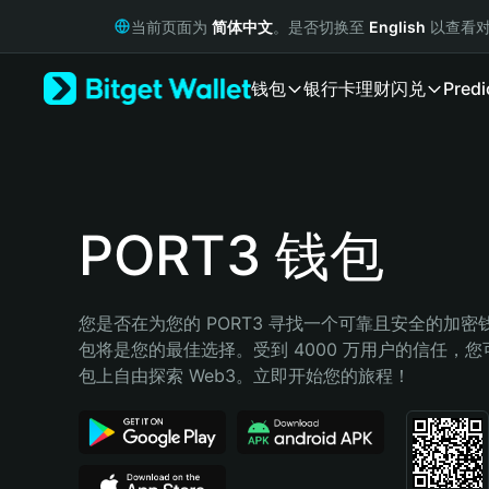
English
当前页面为
简体中文
。是否切换至
English
以查看对
日本語
Tiếng Việt
钱包
银行卡
理财
闪兑
Predi
Русский
Español (Latinoamérica)
Türkçe
Italiano
Français
Deutsch
PORT3 钱包
简体中文
繁體中文
Português (Portugal)
您是否在为您的 PORT3 寻找一个可靠且安全的加密钱包
Bahasa Indonesia
包将是您的最佳选择。受到 4000 万用户的信任，您可以在
ภาษาไทย
包上自由探索 Web3。立即开始您的旅程！
हिन्दी
বাংলা
Español
Português (Brasil)
Español (Argentina)