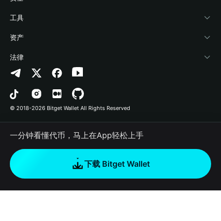
加密资讯
Payfi Crypto
接入钱包
风险保障基金
工具
帮助中心
Crypto Swap API
Bitget Wallet Pay
安全防护技术
快捷买币
资产
联系我们
山寨季指数
合作上架
授权检测
Arbitrum
法律
品牌资源
预测市场
合约检测
Avalanche
隐私协议
工作机会
DApp
批量转账
Bitcoin
用户使用协议
© 2018-2026 Bitget Wallet All Rights Reserved
官方渠道验证
交易
BNB Chain
风险披露
一分钟看懂代币，马上在App轻松上手
RWA
Polygon
如何购买加密货币
下载 Bitget Wallet