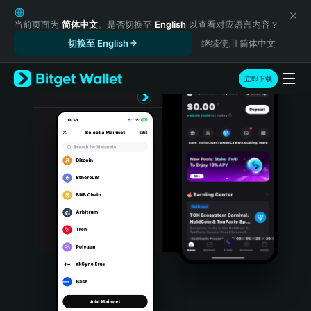
English
日本語
当前页面为
简体中文
。是否切换至
English
以查看对应语言内容？
Tiếng Việt
切换至 English
继续使用 简体中文
Русский
Español (Latinoamérica)
立即下载
Türkçe
Italiano
Français
Deutsch
简体中文
繁體中文
Português (Portugal)
Bahasa Indonesia
ภาษาไทย
हिन्दी
বাংলা
Español
Português (Brasil)
Español (Argentina)