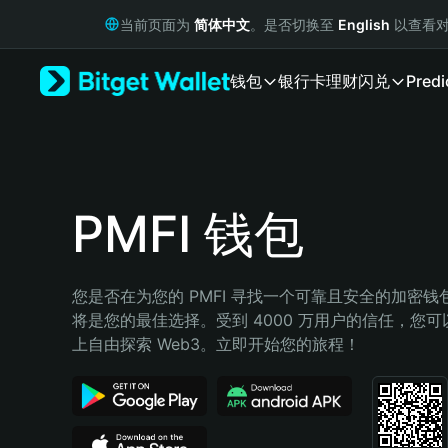
English
当前页面为
简体中文
。是否切换至
English
以查看对
日本語
Tiếng Việt
钱包
银行卡
理财
闪兑
Predi
Русский
Español (Latinoamérica)
Türkçe
Italiano
Français
Deutsch
PMFI 钱包
简体中文
繁體中文
Português (Portugal)
您是否在为您的 PMFI 寻找一个可靠且安全的加密钱包？
Bahasa Indonesia
将是您的最佳选择。受到 4000 万用户的信任，您可以在 
ภาษาไทย
上自由探索 Web3。立即开始您的旅程！
हिन्दी
বাংলা
Español
Português (Brasil)
Español (Argentina)