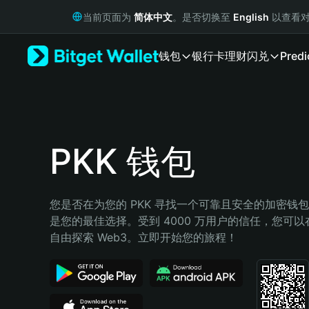
English
当前页面为
简体中文
。是否切换至
English
以查看对
日本語
Tiếng Việt
钱包
银行卡
理财
闪兑
Predi
Русский
Español (Latinoamérica)
Türkçe
Italiano
Français
Deutsch
PKK 钱包
简体中文
繁體中文
Português (Portugal)
您是否在为您的 PKK 寻找一个可靠且安全的加密钱包？B
Bahasa Indonesia
是您的最佳选择。受到 4000 万用户的信任，您可以在 B
ภาษาไทย
自由探索 Web3。立即开始您的旅程！
हिन्दी
বাংলা
Español
Português (Brasil)
Español (Argentina)