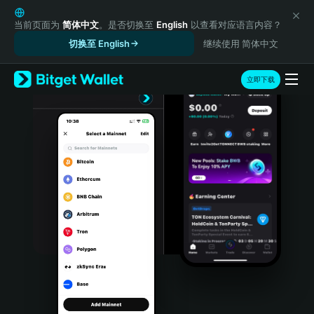
English
日本語
当前页面为
简体中文
。是否切换至
English
以查看对应语言内容？
Tiếng Việt
切换至 English
继续使用 简体中文
Русский
Español (Latinoamérica)
立即下载
Türkçe
Italiano
Français
Deutsch
简体中文
繁體中文
Português (Portugal)
Bahasa Indonesia
ภาษาไทย
हिन्दी
বাংলা
Español
Português (Brasil)
Español (Argentina)