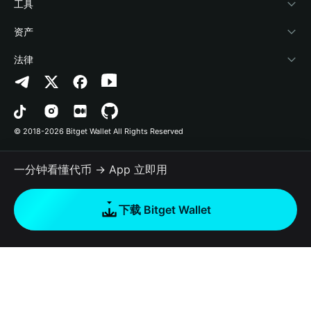
加密资讯
Payfi Crypto
接入钱包
风险保障基金
工具
帮助中心
Crypto Swap API
Bitget Wallet Pay
安全防护技术
快捷买币
资产
联系我们
山寨季指数
合作上架
授权检测
Arbitrum
法律
品牌资源
预测市场
合约检测
Avalanche
隐私协议
工作机会
DApp
批量转账
Bitcoin
用户使用协议
© 2018-2026 Bitget Wallet All Rights Reserved
官方渠道验证
交易
BNB Chain
风险披露
一分钟看懂代币 → App 立即用
RWA
Polygon
如何购买加密货币
下载 Bitget Wallet