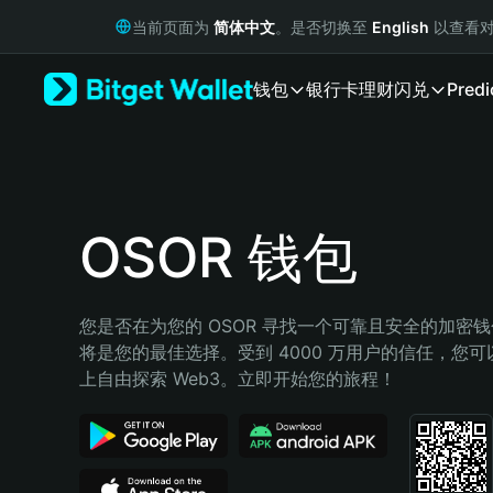
English
当前页面为
简体中文
。是否切换至
English
以查看对
日本語
Tiếng Việt
钱包
银行卡
理财
闪兑
Predi
Русский
Español (Latinoamérica)
Türkçe
Italiano
Français
Deutsch
OSOR 钱包
简体中文
繁體中文
Português (Portugal)
您是否在为您的 OSOR 寻找一个可靠且安全的加密钱包？
Bahasa Indonesia
将是您的最佳选择。受到 4000 万用户的信任，您可以在 
ภาษาไทย
上自由探索 Web3。立即开始您的旅程！
हिन्दी
বাংলা
Español
Português (Brasil)
Español (Argentina)