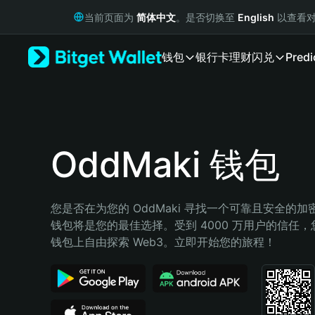
English
当前页面为
简体中文
。是否切换至
English
以查看对
日本語
Tiếng Việt
钱包
银行卡
理财
闪兑
Predi
Русский
Español (Latinoamérica)
Türkçe
Italiano
Français
Deutsch
OddMaki 钱包
简体中文
繁體中文
Português (Portugal)
您是否在为您的 OddMaki 寻找一个可靠且安全的加密钱包
Bahasa Indonesia
钱包将是您的最佳选择。受到 4000 万用户的信任，您可以
ภาษาไทย
钱包上自由探索 Web3。立即开始您的旅程！
हिन्दी
বাংলা
Español
Português (Brasil)
Español (Argentina)