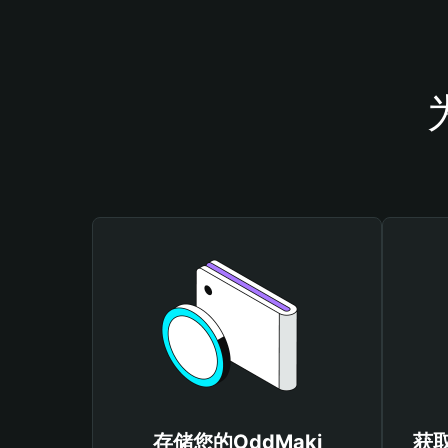
存储您的OddMaki
获取