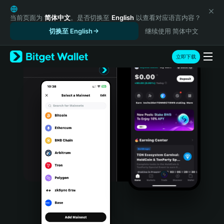
English
日本語
当前页面为
简体中文
。是否切换至
English
以查看对应语言内容？
Tiếng Việt
切换至 English
继续使用 简体中文
Русский
Español (Latinoamérica)
立即下载
Türkçe
Italiano
Français
Deutsch
简体中文
繁體中文
Português (Portugal)
Bahasa Indonesia
ภาษาไทย
हिन्दी
বাংলা
Español
Português (Brasil)
Español (Argentina)