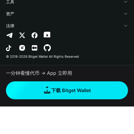
加密资讯
Payfi Crypto
接入钱包
风险保障基金
工具
帮助中心
Crypto Swap API
Bitget Wallet Pay
安全防护技术
快捷买币
资产
联系我们
山寨季指数
合作上架
授权检测
Arbitrum
法律
品牌资源
预测市场
合约检测
Avalanche
隐私协议
工作机会
DApp
批量转账
Bitcoin
用户使用协议
© 2018-2026 Bitget Wallet All Rights Reserved
官方渠道验证
交易
BNB Chain
风险披露
一分钟看懂代币 → App 立即用
RWA
Polygon
如何购买加密货币
下载 Bitget Wallet