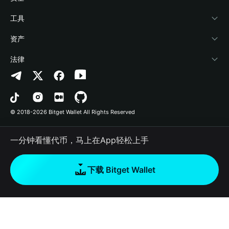
加密资讯
Payfi Crypto
接入钱包
风险保障基金
工具
帮助中心
Crypto Swap API
Bitget Wallet Pay
安全防护技术
快捷买币
资产
联系我们
山寨季指数
合作上架
授权检测
Arbitrum
法律
品牌资源
预测市场
合约检测
Avalanche
隐私协议
工作机会
DApp
批量转账
Bitcoin
用户使用协议
© 2018-2026 Bitget Wallet All Rights Reserved
官方渠道验证
交易
BNB Chain
风险披露
一分钟看懂代币，马上在App轻松上手
RWA
Polygon
如何购买加密货币
下载 Bitget Wallet