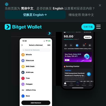
English
日本語
当前页面为
简体中文
。是否切换至
English
以查看对应语言内容？
Tiếng Việt
切换至 English
继续使用 简体中文
Русский
Español (Latinoamérica)
立即下载
Türkçe
Italiano
Français
Deutsch
简体中文
繁體中文
Português (Portugal)
Bahasa Indonesia
ภาษาไทย
हिन्दी
বাংলা
Español
Português (Brasil)
Español (Argentina)