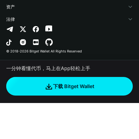
帮助中心
Crypto Swap API
Bitget Wallet Pay
安全防护技术
快捷买币
资产
联系我们
山寨季指数
合作上架
授权检测
Arbitrum
法律
品牌资源
预测市场
合约检测
Avalanche
隐私协议
工作机会
DApp
批量转账
Bitcoin
用户使用协议
© 2018-2026 Bitget Wallet All Rights Reserved
官方渠道验证
交易
BNB Chain
风险披露
一分钟看懂代币，马上在App轻松上手
RWA
Polygon
如何购买加密货币
下载 Bitget Wallet