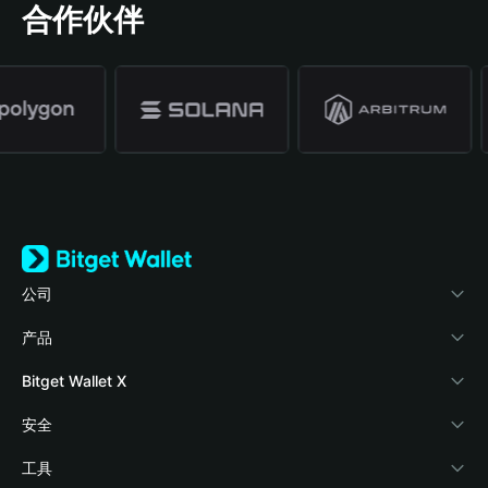
合作伙伴
公司
关于 Bitget Wallet
产品
博客
加密卡
Bitget Wallet X
学院
稳定币理财
开发者文档
安全
加密资讯
Payfi Crypto
接入钱包
风险保障基金
工具