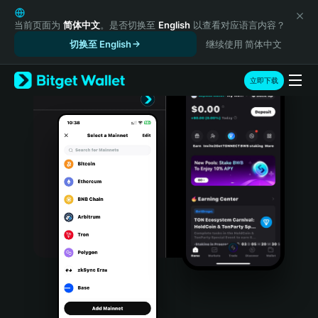
English
日本語
当前页面为
简体中文
。是否切换至
English
以查看对应语言内容？
Tiếng Việt
切换至 English
继续使用 简体中文
Русский
Español (Latinoamérica)
立即下载
Türkçe
Italiano
Français
Deutsch
简体中文
繁體中文
Português (Portugal)
Bahasa Indonesia
ภาษาไทย
हिन्दी
বাংলা
Español
Português (Brasil)
Español (Argentina)