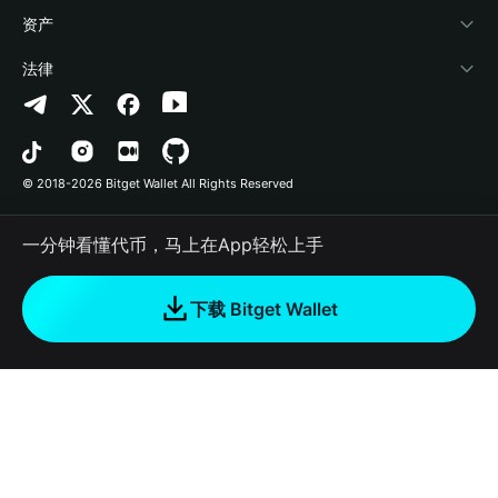
帮助中心
Crypto Swap API
Bitget Wallet Pay
安全防护技术
快捷买币
资产
联系我们
山寨季指数
合作上架
授权检测
Arbitrum
法律
品牌资源
预测市场
合约检测
Avalanche
隐私协议
工作机会
DApp
批量转账
Bitcoin
用户使用协议
© 2018-2026 Bitget Wallet All Rights Reserved
官方渠道验证
交易
BNB Chain
风险披露
一分钟看懂代币，马上在App轻松上手
RWA
Polygon
如何购买加密货币
下载 Bitget Wallet