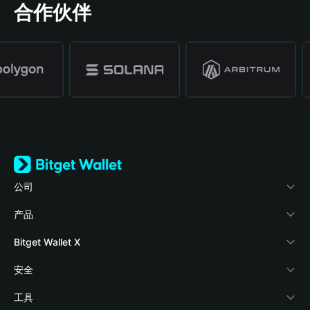
合作伙伴
公司
关于 Bitget Wallet
产品
博客
加密卡
Bitget Wallet X
学院
稳定币理财
开发者文档
安全
加密资讯
Payfi Crypto
接入钱包
风险保障基金
工具