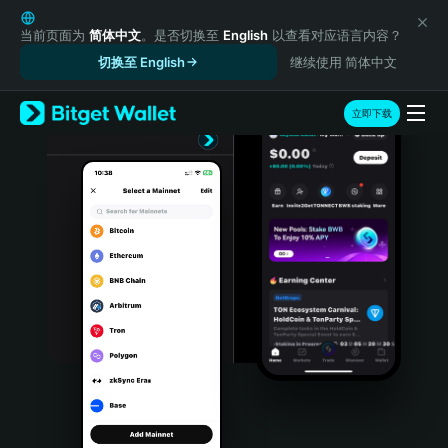
English
日本語
当前页面为
简体中文
。是否切换至
English
以查看对应语言内容？
Tiếng Việt
切换至 English
继续使用 简体中文
Русский
Español (Latinoamérica)
立即下载
Türkçe
Italiano
Français
Deutsch
简体中文
繁體中文
Português (Portugal)
Bahasa Indonesia
ภาษาไทย
हिन्दी
বাংলা
Español
Português (Brasil)
Español (Argentina)