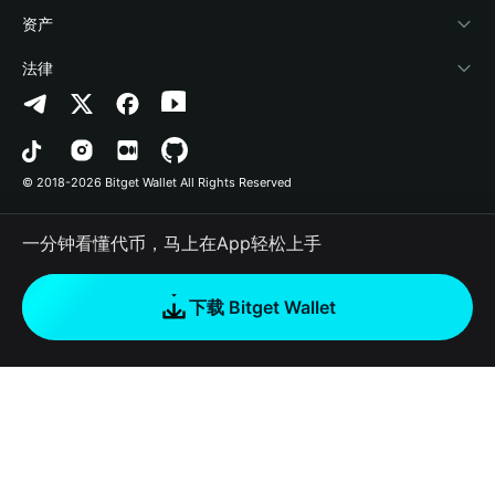
帮助中心
Crypto Swap API
Bitget Wallet Pay
安全防护技术
快捷买币
资产
联系我们
山寨季指数
合作上架
授权检测
Arbitrum
法律
品牌资源
预测市场
合约检测
Avalanche
隐私协议
工作机会
DApp
批量转账
Bitcoin
用户使用协议
© 2018-2026 Bitget Wallet All Rights Reserved
官方渠道验证
交易
BNB Chain
风险披露
一分钟看懂代币，马上在App轻松上手
RWA
Polygon
如何购买加密货币
下载 Bitget Wallet