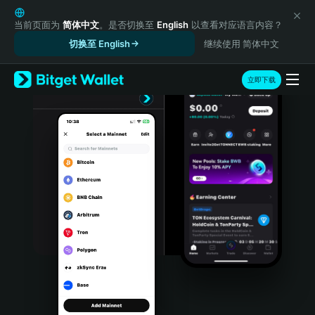
English
日本語
当前页面为
简体中文
。是否切换至
English
以查看对应语言内容？
Tiếng Việt
切换至 English
继续使用 简体中文
Русский
Español (Latinoamérica)
立即下载
Türkçe
Italiano
Français
Deutsch
简体中文
繁體中文
Português (Portugal)
Bahasa Indonesia
ภาษาไทย
हिन्दी
বাংলা
Español
Português (Brasil)
Español (Argentina)