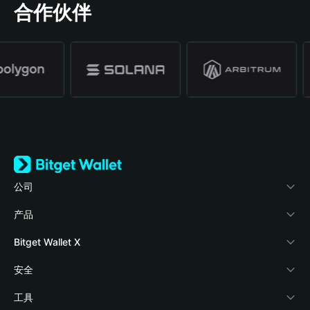
合作伙伴
公司
关于 Bitget Wallet
产品
博客
加密卡
Bitget Wallet X
学院
稳定币理财
开发者文档
安全
加密资讯
Payfi Crypto
接入钱包
风险保障基金
工具