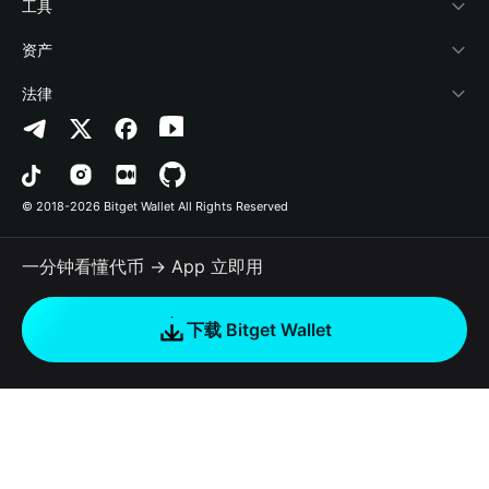
加密资讯
Payfi Crypto
接入钱包
风险保障基金
工具
帮助中心
Crypto Swap API
Bitget Wallet Pay
安全防护技术
快捷买币
资产
联系我们
山寨季指数
合作上架
授权检测
Arbitrum
法律
品牌资源
预测市场
合约检测
Avalanche
隐私协议
工作机会
DApp
批量转账
Bitcoin
用户使用协议
© 2018-2026 Bitget Wallet All Rights Reserved
官方渠道验证
交易
BNB Chain
风险披露
一分钟看懂代币 → App 立即用
RWA
Polygon
如何购买加密货币
下载 Bitget Wallet