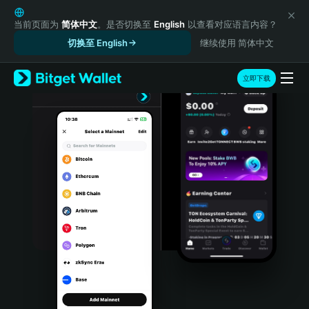
English
日本語
当前页面为
简体中文
。是否切换至
English
以查看对应语言内容？
Tiếng Việt
切换至 English
继续使用 简体中文
Русский
Español (Latinoamérica)
立即下载
Türkçe
Italiano
Français
Deutsch
简体中文
繁體中文
Português (Portugal)
Bahasa Indonesia
ภาษาไทย
हिन्दी
বাংলা
Español
Português (Brasil)
Español (Argentina)