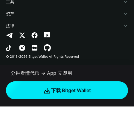
加密资讯
Payfi Crypto
接入钱包
风险保障基金
工具
帮助中心
Crypto Swap API
Bitget Wallet Pay
安全防护技术
快捷买币
资产
联系我们
山寨季指数
合作上架
授权检测
Arbitrum
法律
品牌资源
预测市场
合约检测
Avalanche
隐私协议
工作机会
DApp
批量转账
Bitcoin
用户使用协议
© 2018-2026 Bitget Wallet All Rights Reserved
官方渠道验证
交易
BNB Chain
风险披露
一分钟看懂代币 → App 立即用
RWA
Polygon
如何购买加密货币
下载 Bitget Wallet