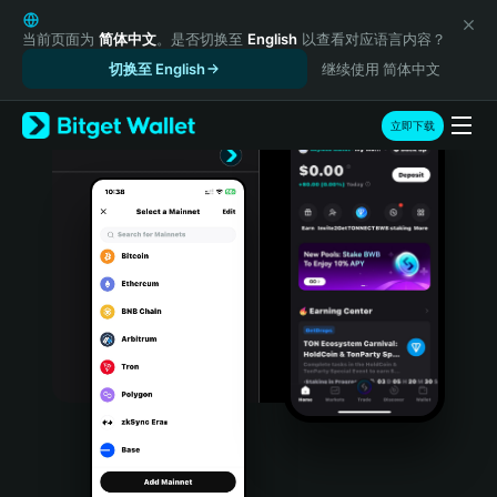
English
日本語
当前页面为
简体中文
。是否切换至
English
以查看对应语言内容？
Tiếng Việt
切换至 English
继续使用 简体中文
Русский
Español (Latinoamérica)
立即下载
Türkçe
Italiano
Français
Deutsch
简体中文
繁體中文
Português (Portugal)
Bahasa Indonesia
ภาษาไทย
हिन्दी
বাংলা
Español
Português (Brasil)
Español (Argentina)