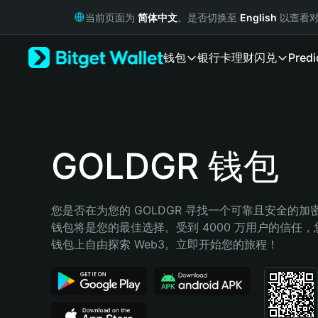
English
当前页面为
简体中文
。是否切换至
English
以查看对
日本語
Tiếng Việt
钱包
银行卡
理财
闪兑
Predi
Русский
Español (Latinoamérica)
Türkçe
Italiano
Français
Deutsch
GOLDGR 钱包
简体中文
繁體中文
Português (Portugal)
您是否在为您的 GOLDGR 寻找一个可靠且安全的加密钱包
Bahasa Indonesia
钱包将是您的最佳选择。受到 4000 万用户的信任，您可以
ภาษาไทย
钱包上自由探索 Web3。立即开始您的旅程！
हिन्दी
বাংলা
Español
Português (Brasil)
Español (Argentina)