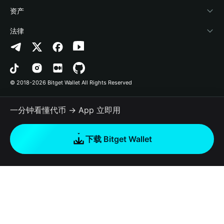
帮助中心
Crypto Swap API
Bitget Wallet Pay
安全防护技术
快捷买币
资产
联系我们
山寨季指数
合作上架
授权检测
Arbitrum
法律
品牌资源
预测市场
合约检测
Avalanche
隐私协议
工作机会
DApp
批量转账
Bitcoin
用户使用协议
© 2018-2026 Bitget Wallet All Rights Reserved
官方渠道验证
交易
BNB Chain
风险披露
一分钟看懂代币 → App 立即用
RWA
Polygon
如何购买加密货币
下载 Bitget Wallet