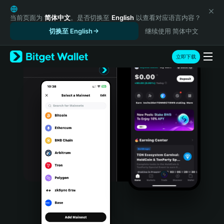
English
日本語
当前页面为
简体中文
。是否切换至
English
以查看对应语言内容？
Tiếng Việt
切换至 English
继续使用 简体中文
Русский
Español (Latinoamérica)
立即下载
Türkçe
Italiano
Français
Deutsch
简体中文
繁體中文
Português (Portugal)
Bahasa Indonesia
ภาษาไทย
हिन्दी
বাংলা
Español
Português (Brasil)
Español (Argentina)