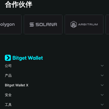
合作伙伴
公司
关于 Bitget Wallet
产品
博客
加密卡
Bitget Wallet X
学院
稳定币理财
开发者文档
安全
加密资讯
Payfi Crypto
接入钱包
风险保障基金
工具