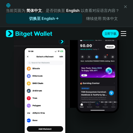
English
日本語
当前页面为
简体中文
。是否切换至
English
以查看对应语言内容？
Tiếng Việt
切换至 English
继续使用 简体中文
Русский
Español (Latinoamérica)
立即下载
Türkçe
Italiano
Français
Deutsch
简体中文
繁體中文
Português (Portugal)
Bahasa Indonesia
ภาษาไทย
हिन्दी
বাংলা
Español
Português (Brasil)
Español (Argentina)