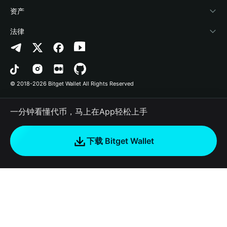
帮助中心
Crypto Swap API
Bitget Wallet Pay
安全防护技术
快捷买币
资产
联系我们
山寨季指数
合作上架
授权检测
Arbitrum
法律
品牌资源
预测市场
合约检测
Avalanche
隐私协议
工作机会
DApp
批量转账
Bitcoin
用户使用协议
© 2018-2026 Bitget Wallet All Rights Reserved
官方渠道验证
交易
BNB Chain
风险披露
一分钟看懂代币，马上在App轻松上手
RWA
Polygon
如何购买加密货币
下载 Bitget Wallet