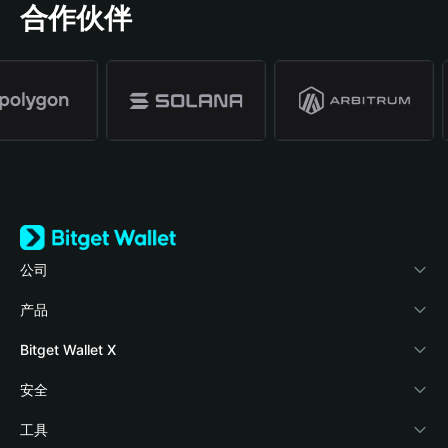
合作伙伴
公司
关于 Bitget Wallet
产品
博客
加密卡
Bitget Wallet X
学院
稳定币理财
开发者文档
安全
加密资讯
Payfi Crypto
接入钱包
风险保障基金
工具