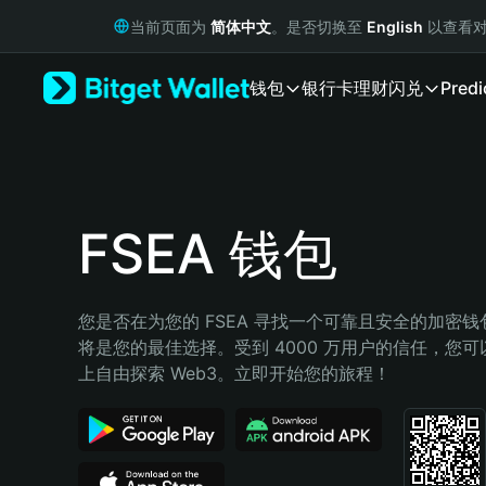
English
当前页面为
简体中文
。是否切换至
English
以查看对
日本語
Tiếng Việt
钱包
银行卡
理财
闪兑
Predi
Русский
Español (Latinoamérica)
Türkçe
Italiano
Français
Deutsch
FSEA 钱包
简体中文
繁體中文
Português (Portugal)
您是否在为您的 FSEA 寻找一个可靠且安全的加密钱包？
Bahasa Indonesia
将是您的最佳选择。受到 4000 万用户的信任，您可以在 
ภาษาไทย
上自由探索 Web3。立即开始您的旅程！
हिन्दी
বাংলা
Español
Português (Brasil)
Español (Argentina)