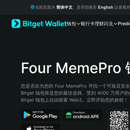
English
当前页面为
简体中文
。是否切换至
English
以查看对
日本語
Tiếng Việt
钱包
银行卡
理财
闪兑
Predi
Русский
Español (Latinoamérica)
Türkçe
Italiano
Français
Deutsch
Four MemePro
简体中文
繁體中文
Português (Portugal)
您是否在为您的 Four MemePro 寻找一个可靠且
Bahasa Indonesia
Bitget 钱包将是您的最佳选择。受到 4000 万用户
ภาษาไทย
Bitget 钱包上自由探索 Web3。立即开始您的旅程！
हिन्दी
বাংলা
Español
Português (Brasil)
Español (Argentina)