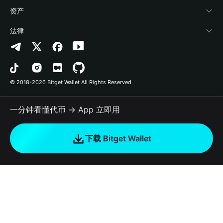
帮助中心
Crypto Swap API
Bitget Wallet Pay
安全防护技术
快捷买币
资产
联系我们
山寨季指数
合作上架
授权检测
Arbitrum
法律
品牌资源
预测市场
合约检测
Avalanche
隐私协议
工作机会
DApp
批量转账
Bitcoin
用户使用协议
© 2018-2026 Bitget Wallet All Rights Reserved
官方渠道验证
交易
BNB Chain
风险披露
一分钟看懂代币 → App 立即用
RWA
Polygon
如何购买加密货币
下载 Bitget Wallet