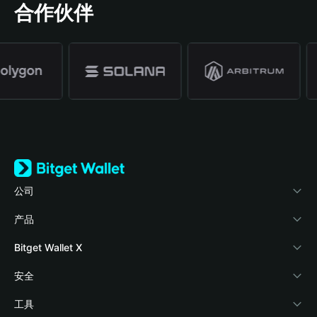
合作伙伴
公司
关于 Bitget Wallet
产品
博客
加密卡
Bitget Wallet X
学院
稳定币理财
开发者文档
安全
加密资讯
Payfi Crypto
接入钱包
风险保障基金
工具