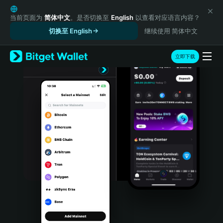
English
日本語
当前页面为
简体中文
。是否切换至
English
以查看对应语言内容？
Tiếng Việt
切换至 English
继续使用 简体中文
Русский
Español (Latinoamérica)
立即下载
Türkçe
Italiano
Français
Deutsch
简体中文
繁體中文
Português (Portugal)
Bahasa Indonesia
ภาษาไทย
हिन्दी
বাংলা
Español
Português (Brasil)
Español (Argentina)