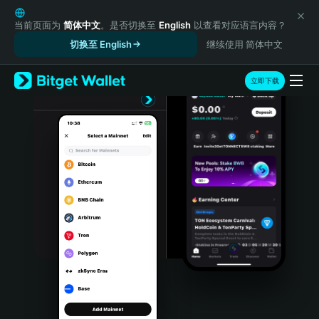
English
日本語
当前页面为
简体中文
。是否切换至
English
以查看对应语言内容？
Tiếng Việt
切换至 English
继续使用 简体中文
Русский
Español (Latinoamérica)
立即下载
Türkçe
Italiano
Français
Deutsch
简体中文
繁體中文
Português (Portugal)
Bahasa Indonesia
ภาษาไทย
हिन्दी
বাংলা
Español
Português (Brasil)
Español (Argentina)