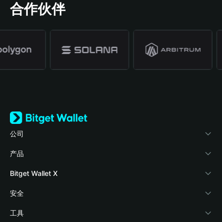
合作伙伴
公司
关于 Bitget Wallet
产品
博客
加密卡
Bitget Wallet X
学院
稳定币理财
开发者文档
安全
加密资讯
Payfi Crypto
接入钱包
风险保障基金
工具