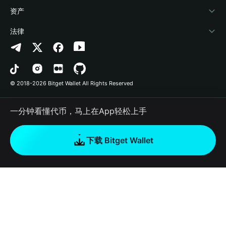
帮助中心
Crypto Swap API
Bitget Wallet Pay
安全防护技术
快捷买币
资产
联系我们
山寨季指数
合作上架
授权检测
Arbitrum
法律
品牌资源
预测市场
合约检测
Avalanche
隐私协议
工作机会
DApp
批量转账
Bitcoin
用户使用协议
© 2018-2026 Bitget Wallet All Rights Reserved
官方渠道验证
交易
BNB Chain
风险披露
一分钟看懂代币，马上在App轻松上手
RWA
Polygon
如何购买加密货币
下载 Bitget Wallet