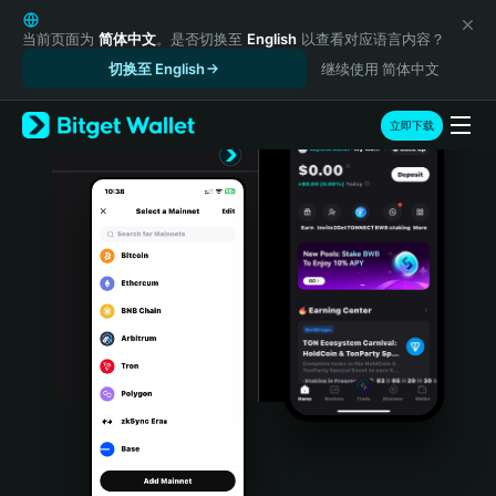
English
日本語
当前页面为
简体中文
。是否切换至
English
以查看对应语言内容？
Tiếng Việt
切换至 English
继续使用 简体中文
Русский
Español (Latinoamérica)
立即下载
Türkçe
Italiano
Français
Deutsch
简体中文
繁體中文
Português (Portugal)
Bahasa Indonesia
ภาษาไทย
हिन्दी
বাংলা
Español
Português (Brasil)
Español (Argentina)