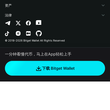
帮助中心
Crypto Swap API
Bitget Wallet Pay
安全防护技术
快捷买币
资产
联系我们
山寨季指数
合作上架
授权检测
Arbitrum
法律
品牌资源
预测市场
合约检测
Avalanche
隐私协议
工作机会
DApp
批量转账
Bitcoin
用户使用协议
© 2018-2026 Bitget Wallet All Rights Reserved
官方渠道验证
交易
BNB Chain
风险披露
一分钟看懂代币，马上在App轻松上手
RWA
Polygon
如何购买加密货币
下载 Bitget Wallet