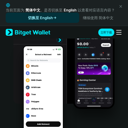
English
日本語
当前页面为
简体中文
。是否切换至
English
以查看对应语言内容？
Tiếng Việt
切换至 English
继续使用 简体中文
Русский
Español (Latinoamérica)
立即下载
Türkçe
Italiano
Français
Deutsch
简体中文
繁體中文
Português (Portugal)
Bahasa Indonesia
ภาษาไทย
हिन्दी
বাংলা
Español
Português (Brasil)
Español (Argentina)