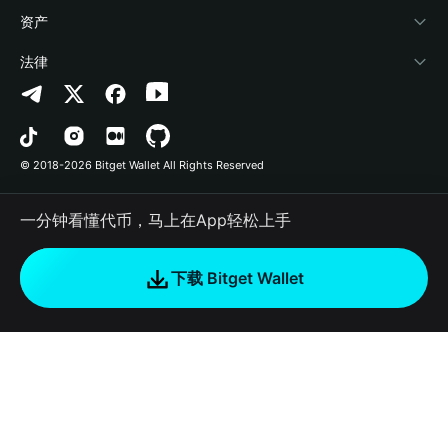
帮助中心
Crypto Swap API
Bitget Wallet Pay
安全防护技术
快捷买币
资产
联系我们
山寨季指数
合作上架
授权检测
Arbitrum
法律
品牌资源
预测市场
合约检测
Avalanche
隐私协议
工作机会
DApp
批量转账
Bitcoin
用户使用协议
© 2018-2026 Bitget Wallet All Rights Reserved
官方渠道验证
交易
BNB Chain
风险披露
一分钟看懂代币，马上在App轻松上手
RWA
Polygon
如何购买加密货币
下载 Bitget Wallet