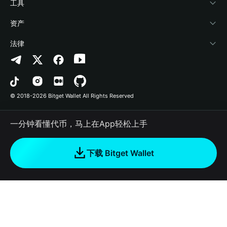
加密资讯
Payfi Crypto
接入钱包
风险保障基金
工具
帮助中心
Crypto Swap API
Bitget Wallet Pay
安全防护技术
快捷买币
资产
联系我们
山寨季指数
合作上架
授权检测
Arbitrum
法律
品牌资源
预测市场
合约检测
Avalanche
隐私协议
工作机会
DApp
批量转账
Bitcoin
用户使用协议
© 2018-2026 Bitget Wallet All Rights Reserved
官方渠道验证
交易
BNB Chain
风险披露
一分钟看懂代币，马上在App轻松上手
RWA
Polygon
如何购买加密货币
下载 Bitget Wallet