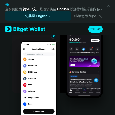
English
日本語
当前页面为
简体中文
。是否切换至
English
以查看对应语言内容？
Tiếng Việt
切换至 English
继续使用 简体中文
Русский
Español (Latinoamérica)
立即下载
Türkçe
Italiano
Français
Deutsch
简体中文
繁體中文
Português (Portugal)
Bahasa Indonesia
ภาษาไทย
हिन्दी
বাংলা
Español
Português (Brasil)
Español (Argentina)