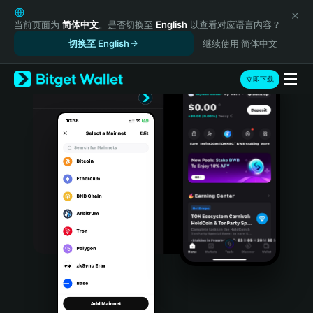
English
日本語
当前页面为
简体中文
。是否切换至
English
以查看对应语言内容？
Tiếng Việt
切换至 English
继续使用 简体中文
Русский
Español (Latinoamérica)
立即下载
Türkçe
Italiano
Français
Deutsch
简体中文
繁體中文
Português (Portugal)
Bahasa Indonesia
ภาษาไทย
हिन्दी
বাংলা
Español
Português (Brasil)
Español (Argentina)