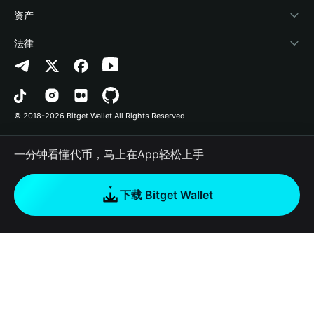
帮助中心
Crypto Swap API
Bitget Wallet Pay
安全防护技术
快捷买币
资产
联系我们
山寨季指数
合作上架
授权检测
Arbitrum
法律
品牌资源
预测市场
合约检测
Avalanche
隐私协议
工作机会
DApp
批量转账
Bitcoin
用户使用协议
© 2018-2026 Bitget Wallet All Rights Reserved
官方渠道验证
交易
BNB Chain
风险披露
一分钟看懂代币，马上在App轻松上手
RWA
Polygon
如何购买加密货币
下载 Bitget Wallet