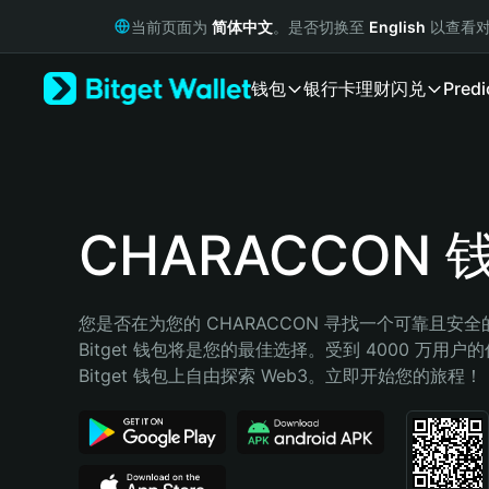
English
当前页面为
简体中文
。是否切换至
English
以查看对
日本語
Tiếng Việt
钱包
银行卡
理财
闪兑
Predi
Русский
Español (Latinoamérica)
Türkçe
Italiano
Français
Deutsch
CHARACCON 
简体中文
繁體中文
Português (Portugal)
您是否在为您的 CHARACCON 寻找一个可靠且安
Bahasa Indonesia
Bitget 钱包将是您的最佳选择。受到 4000 万用户
ภาษาไทย
Bitget 钱包上自由探索 Web3。立即开始您的旅程！
हिन्दी
বাংলা
Español
Português (Brasil)
Español (Argentina)