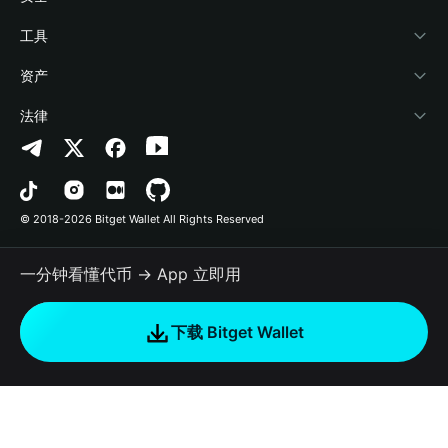
加密资讯
Payfi Crypto
接入钱包
风险保障基金
工具
帮助中心
Crypto Swap API
Bitget Wallet Pay
安全防护技术
快捷买币
资产
联系我们
山寨季指数
合作上架
授权检测
Arbitrum
法律
品牌资源
预测市场
合约检测
Avalanche
隐私协议
工作机会
DApp
批量转账
Bitcoin
用户使用协议
© 2018-2026 Bitget Wallet All Rights Reserved
官方渠道验证
交易
BNB Chain
风险披露
一分钟看懂代币 → App 立即用
RWA
Polygon
如何购买加密货币
下载 Bitget Wallet