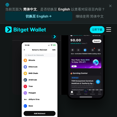
English
日本語
当前页面为
简体中文
。是否切换至
English
以查看对应语言内容？
Tiếng Việt
切换至 English
继续使用 简体中文
Русский
Español (Latinoamérica)
立即下载
Türkçe
Italiano
Français
Deutsch
简体中文
繁體中文
Português (Portugal)
Bahasa Indonesia
ภาษาไทย
हिन्दी
বাংলা
Español
Português (Brasil)
Español (Argentina)