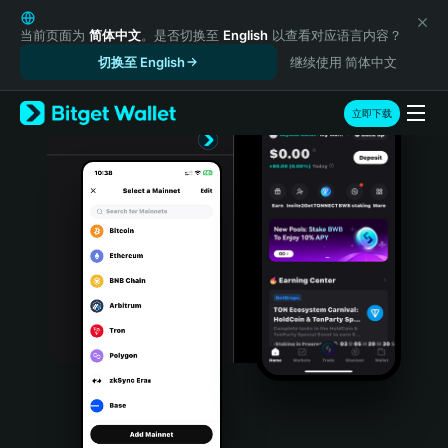
English
日本語
当前页面为
简体中文
。是否切换至
English
以查看对应语言内容？
Tiếng Việt
切换至 English
继续使用 简体中文
Русский
Español (Latinoamérica)
立即下载
Türkçe
Italiano
Français
Deutsch
简体中文
繁體中文
Português (Portugal)
Bahasa Indonesia
ภาษาไทย
हिन्दी
বাংলা
Español
Português (Brasil)
Español (Argentina)