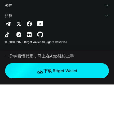
帮助中心
Crypto Swap API
Bitget Wallet Pay
安全防护技术
快捷买币
资产
联系我们
山寨季指数
合作上架
授权检测
Arbitrum
法律
品牌资源
预测市场
合约检测
Avalanche
隐私协议
工作机会
DApp
批量转账
Bitcoin
用户使用协议
© 2018-2026 Bitget Wallet All Rights Reserved
官方渠道验证
交易
BNB Chain
风险披露
一分钟看懂代币，马上在App轻松上手
RWA
Polygon
如何购买加密货币
下载 Bitget Wallet