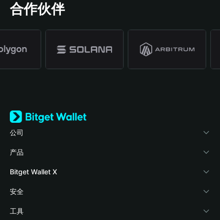
合作伙伴
公司
关于 Bitget Wallet
产品
博客
加密卡
Bitget Wallet X
学院
稳定币理财
开发者文档
安全
加密资讯
Payfi Crypto
接入钱包
风险保障基金
工具