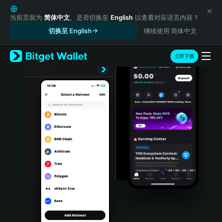
English
日本語
当前页面为
简体中文
。是否切换至
English
以查看对应语言内容？
Tiếng Việt
切换至 English
继续使用 简体中文
Русский
Español (Latinoamérica)
立即下载
Türkçe
Italiano
Français
Deutsch
简体中文
繁體中文
Português (Portugal)
Bahasa Indonesia
ภาษาไทย
हिन्दी
বাংলা
Español
Português (Brasil)
Español (Argentina)