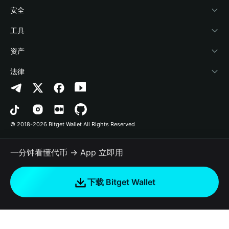
学院
稳定币理财
开发者文档
安全
加密资讯
Payfi Crypto
接入钱包
风险保障基金
工具
帮助中心
Crypto Swap API
Bitget Wallet Pay
安全防护技术
快捷买币
资产
联系我们
山寨季指数
合作上架
授权检测
Arbitrum
法律
品牌资源
预测市场
合约检测
Avalanche
隐私协议
工作机会
DApp
批量转账
Bitcoin
用户使用协议
© 2018-2026 Bitget Wallet All Rights Reserved
官方渠道验证
交易
BNB Chain
风险披露
一分钟看懂代币 → App 立即用
RWA
Polygon
如何购买加密货币
下载 Bitget Wallet