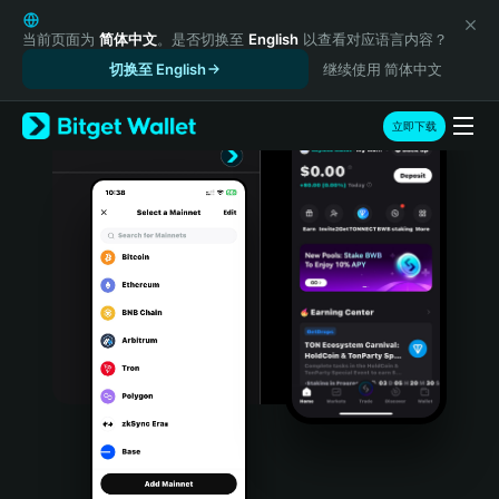
English
日本語
当前页面为
简体中文
。是否切换至
English
以查看对应语言内容？
Tiếng Việt
切换至 English
继续使用 简体中文
Русский
Español (Latinoamérica)
立即下载
Türkçe
Italiano
Français
Deutsch
简体中文
繁體中文
Português (Portugal)
Bahasa Indonesia
ภาษาไทย
हिन्दी
বাংলা
Español
Português (Brasil)
Español (Argentina)