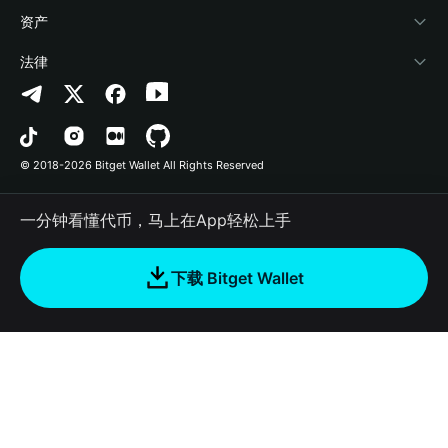
帮助中心
Crypto Swap API
Bitget Wallet Pay
安全防护技术
快捷买币
资产
联系我们
山寨季指数
合作上架
授权检测
Arbitrum
法律
品牌资源
预测市场
合约检测
Avalanche
隐私协议
工作机会
DApp
批量转账
Bitcoin
用户使用协议
© 2018-2026 Bitget Wallet All Rights Reserved
官方渠道验证
交易
BNB Chain
风险披露
一分钟看懂代币，马上在App轻松上手
RWA
Polygon
如何购买加密货币
下载 Bitget Wallet