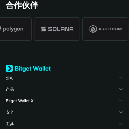
合作伙伴
公司
关于 Bitget Wallet
产品
博客
加密卡
Bitget Wallet X
学院
稳定币理财
开发者文档
安全
加密资讯
Payfi Crypto
接入钱包
风险保障基金
工具