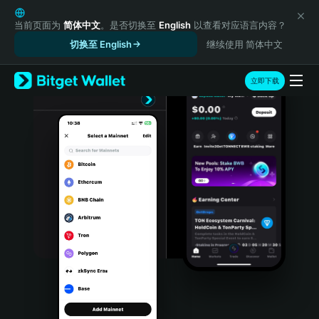
English
日本語
当前页面为
简体中文
。是否切换至
English
以查看对应语言内容？
Tiếng Việt
切换至 English
继续使用 简体中文
Русский
Español (Latinoamérica)
立即下载
Türkçe
Italiano
Français
Deutsch
简体中文
繁體中文
Português (Portugal)
Bahasa Indonesia
ภาษาไทย
हिन्दी
বাংলা
Español
Português (Brasil)
Español (Argentina)