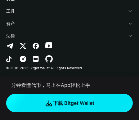
加密资讯
Payfi Crypto
接入钱包
风险保障基金
工具
帮助中心
Crypto Swap API
Bitget Wallet Pay
安全防护技术
快捷买币
资产
联系我们
山寨季指数
合作上架
授权检测
Arbitrum
法律
品牌资源
预测市场
合约检测
Avalanche
隐私协议
工作机会
DApp
批量转账
Bitcoin
用户使用协议
© 2018-2026 Bitget Wallet All Rights Reserved
官方渠道验证
交易
BNB Chain
风险披露
一分钟看懂代币，马上在App轻松上手
RWA
Polygon
如何购买加密货币
下载 Bitget Wallet