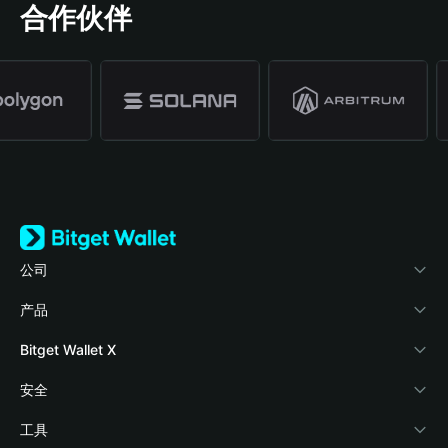
合作伙伴
公司
关于 Bitget Wallet
产品
博客
加密卡
Bitget Wallet X
学院
稳定币理财
开发者文档
安全
加密资讯
Payfi Crypto
接入钱包
风险保障基金
工具