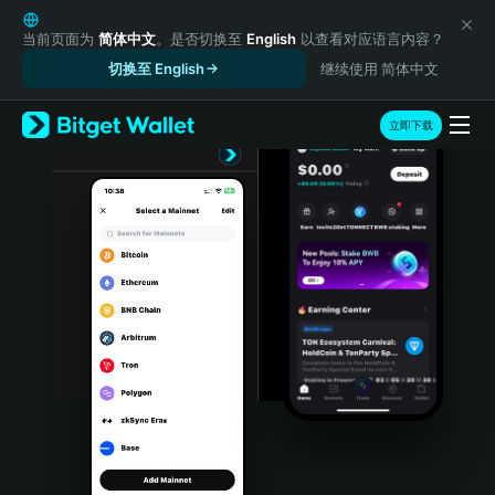
English
日本語
当前页面为
简体中文
。是否切换至
English
以查看对应语言内容？
Tiếng Việt
切换至 English
继续使用 简体中文
Русский
Español (Latinoamérica)
立即下载
Türkçe
Italiano
Français
Deutsch
简体中文
繁體中文
Português (Portugal)
Bahasa Indonesia
ภาษาไทย
हिन्दी
বাংলা
Español
Português (Brasil)
Español (Argentina)