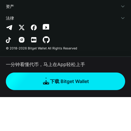
帮助中心
Crypto Swap API
Bitget Wallet Pay
安全防护技术
快捷买币
资产
联系我们
山寨季指数
合作上架
授权检测
Arbitrum
法律
品牌资源
预测市场
合约检测
Avalanche
隐私协议
工作机会
DApp
批量转账
Bitcoin
用户使用协议
© 2018-2026 Bitget Wallet All Rights Reserved
官方渠道验证
交易
BNB Chain
风险披露
一分钟看懂代币，马上在App轻松上手
RWA
Polygon
如何购买加密货币
下载 Bitget Wallet