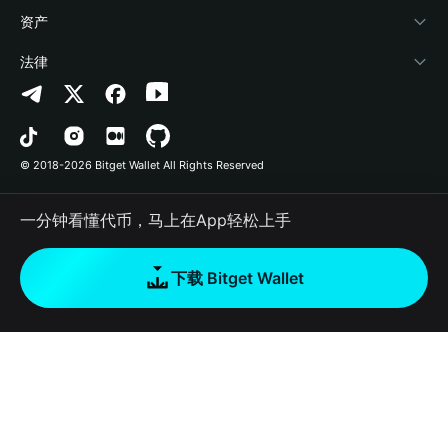
帮助中心
Crypto Swap API
Bitget Wallet Pay
安全防护技术
快捷买币
资产
联系我们
山寨季指数
合作上架
授权检测
Arbitrum
法律
品牌资源
预测市场
合约检测
Avalanche
隐私协议
工作机会
DApp
批量转账
Bitcoin
用户使用协议
© 2018-2026 Bitget Wallet All Rights Reserved
官方渠道验证
交易
BNB Chain
风险披露
一分钟看懂代币，马上在App轻松上手
RWA
Polygon
如何购买加密货币
下载 Bitget Wallet