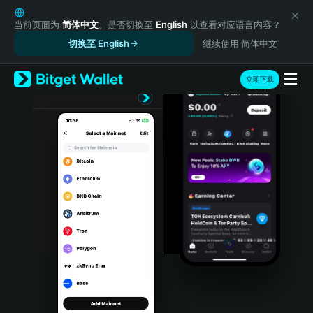
English
日本語
当前页面为
简体中文
。是否切换至
English
以查看对应语言内容？
Tiếng Việt
切换至 English
继续使用 简体中文
Русский
Español (Latinoamérica)
立即下载
Türkçe
Italiano
Français
Deutsch
简体中文
繁體中文
Português (Portugal)
Bahasa Indonesia
ภาษาไทย
हिन्दी
বাংলা
Español
Português (Brasil)
Español (Argentina)