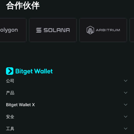
合作伙伴
公司
关于 Bitget Wallet
产品
博客
加密卡
Bitget Wallet X
学院
稳定币理财
开发者文档
安全
加密资讯
Payfi Crypto
接入钱包
风险保障基金
工具