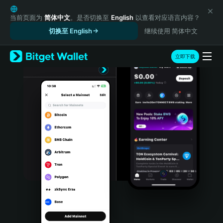
English
日本語
当前页面为
简体中文
。是否切换至
English
以查看对应语言内容？
Tiếng Việt
切换至 English
继续使用 简体中文
Русский
Español (Latinoamérica)
立即下载
Türkçe
Italiano
Français
Deutsch
简体中文
繁體中文
Português (Portugal)
Bahasa Indonesia
ภาษาไทย
हिन्दी
বাংলা
Español
Português (Brasil)
Español (Argentina)