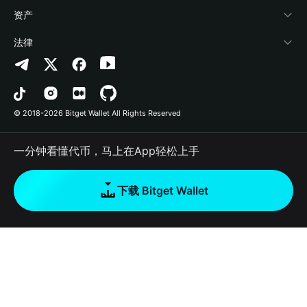
帮助中心
Crypto Swap API
Bitget Wallet Pay
安全防护技术
快捷买币
资产
联系我们
山寨季指数
合作上架
授权检测
Arbitrum
法律
品牌资源
预测市场
合约检测
Avalanche
隐私协议
工作机会
DApp
批量转账
Bitcoin
用户使用协议
© 2018-2026 Bitget Wallet All Rights Reserved
官方渠道验证
交易
BNB Chain
风险披露
一分钟看懂代币，马上在App轻松上手
RWA
Polygon
如何购买加密货币
下载 Bitget Wallet