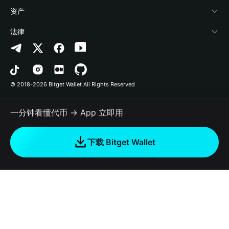
帮助中心
Crypto Swap API
Bitget Wallet Pay
安全防护技术
快捷买币
资产
联系我们
山寨季指数
合作上架
授权检测
Arbitrum
法律
品牌资源
预测市场
合约检测
Avalanche
隐私协议
工作机会
DApp
批量转账
Bitcoin
用户使用协议
© 2018-2026 Bitget Wallet All Rights Reserved
官方渠道验证
交易
BNB Chain
风险披露
一分钟看懂代币 → App 立即用
RWA
Polygon
如何购买加密货币
下载 Bitget Wallet