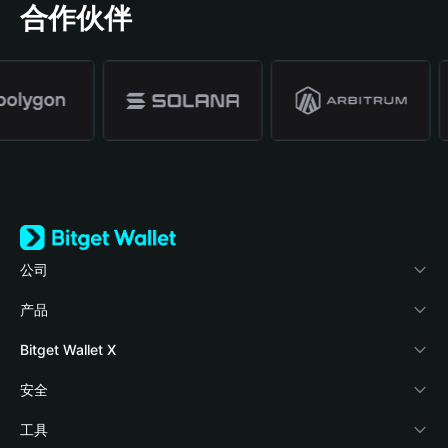
合作伙伴
公司
关于 Bitget Wallet
产品
博客
加密卡
Bitget Wallet X
学院
稳定币理财
开发者文档
安全
加密资讯
Payfi Crypto
接入钱包
风险保障基金
工具