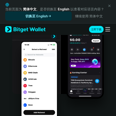
English
日本語
当前页面为
简体中文
。是否切换至
English
以查看对应语言内容？
Tiếng Việt
切换至 English
继续使用 简体中文
Русский
Español (Latinoamérica)
立即下载
Türkçe
Italiano
Français
Deutsch
简体中文
繁體中文
Português (Portugal)
Bahasa Indonesia
ภาษาไทย
हिन्दी
বাংলা
Español
Português (Brasil)
Español (Argentina)